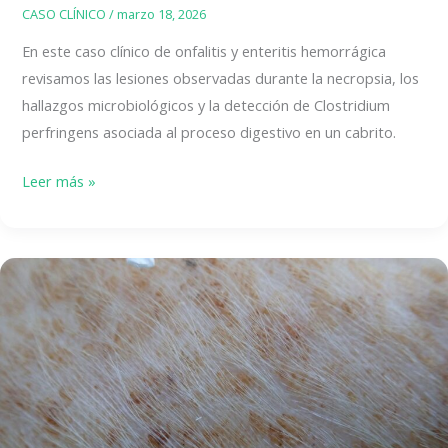
CASO CLÍNICO
/
marzo 18, 2026
En este caso clínico de onfalitis y enteritis hemorrágica
revisamos las lesiones observadas durante la necropsia, los
hallazgos microbiológicos y la detección de Clostridium
perfringens asociada al proceso digestivo en un cabrito.
Onfalitis
Leer más »
y
enteritis
hemorrágica