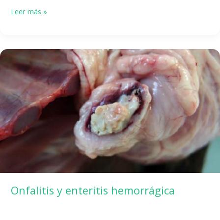
Músculo
Leer más »
blanco
Onfalitis y enteritis hemorrágica