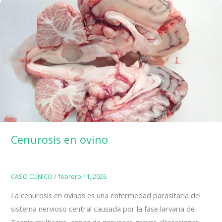
aureus
Cenurosis en ovino
CASO CLÍNICO
/
febrero 11, 2026
La cenurosis en ovinos es una enfermedad parasitaria del
sistema nervioso central causada por la fase larvaria de
Taenia multiceps, capaz de provocar graves alteraciones