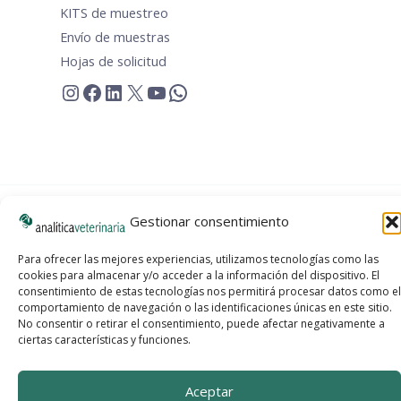
KITS de muestreo
Envío de muestras
Hojas de solicitud
Instagram
Facebook
LinkedIn
X
YouTube
WhatsApp
Copyright © 2026 Analítica Veterinaria | Todos los derechos
Gestionar consentimiento
reservados
Aviso legal
|
Política de privacidad
|
Política de cookies
Para ofrecer las mejores experiencias, utilizamos tecnologías como las
cookies para almacenar y/o acceder a la información del dispositivo. El
consentimiento de estas tecnologías nos permitirá procesar datos como el
comportamiento de navegación o las identificaciones únicas en este sitio.
No consentir o retirar el consentimiento, puede afectar negativamente a
ciertas características y funciones.
Aceptar