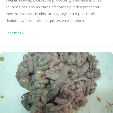
neurológicas. Los animales afectados pueden presentar
movimientos en círculos, ataxia, ceguera o postración
debido a la formación de quistes en el cerebro.
Cenurosis
Leer más »
en
ovino